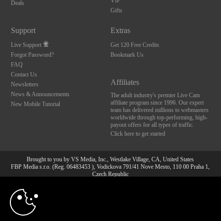
VIP
Deals
Gifts
Support
Extras
Live Support
Get 120 Free Credits
Forgot Password?
Bookmark Us
FAQ
Contact Us
Affiliates
Newsletters
News & Announcements
The adult industry's premier Live Cam
affiliate program since 1996. Our expert
New Mobile Tutorial
team has delivered millions to webmasters
worldwide through top-performing, high-
payout offers for all types of traffic.
Click here to get started
Brought to you by VS Media, Inc., Westlake Village, CA, United States
FBP Media s.r.o. (Reg. 06483453 ), Vodickova 791/41 Nove Mesto, 110 00 Praha 1,
Czech Republic
10:00
All persons depicted herein were at least 18 years of age at the time of photography:
18 U.S.C. 2257 Aufbewahrungsvorschriften Compliance-
Erklärung
CLAIM YOUR BONUS