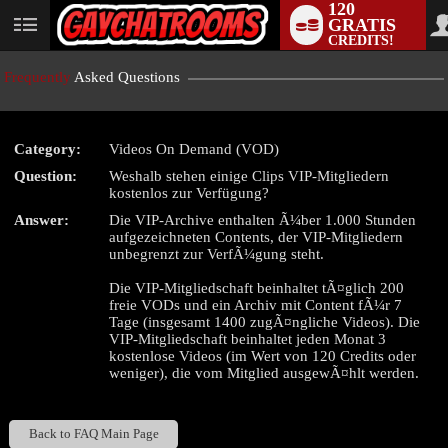
120
GRATIS
User
CREDITS!
status
Frequently
Asked Questions
Category:
Videos On Demand (VOD)
LIMITED TIME OFFER!
Question:
Weshalb stehen einige Clips VIP-Mitgliedern
kostenlos zur Verfügung?
Answer:
Die VIP-Archive enthalten Ã¼ber 1.000 Stunden
aufgezeichneten Contents, der VIP-Mitgliedern
unbegrenzt zur VerfÃ¼gung steht.
Die VIP-Mitgliedschaft beinhaltet tÃ¤glich 200
freie VODs und ein Archiv mit Content fÃ¼r 7
Tage (insgesamt 1400 zugÃ¤ngliche Videos). Die
VIP-Mitgliedschaft beinhaltet jeden Monat 3
kostenlose Videos (im Wert von 120 Credits oder
weniger), die vom Mitglied ausgewÃ¤hlt werden.
Back to FAQ Main Page